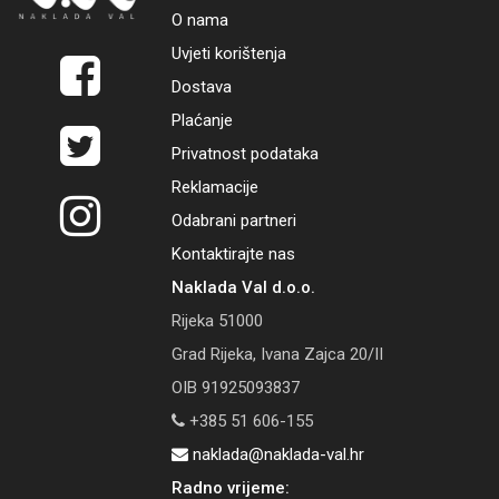
O nama
Uvjeti korištenja
Dostava
Plaćanje
Privatnost podataka
Reklamacije
Odabrani partneri
Kontaktirajte nas
Naklada Val d.o.o.
Rijeka 51000
Grad Rijeka, Ivana Zajca 20/II
OIB 91925093837
+385 51 606-155
naklada@naklada-val.hr
Radno vrijeme: