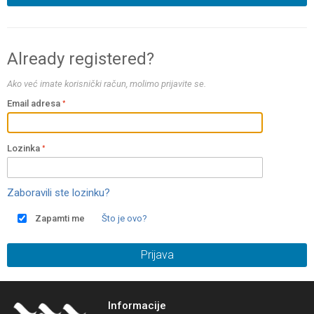
Already registered?
Ako već imate korisnički račun, molimo prijavite se.
Email adresa
Lozinka
Zaboravili ste lozinku?
Zapamti me
Što je ovo?
Prijava
Informacije