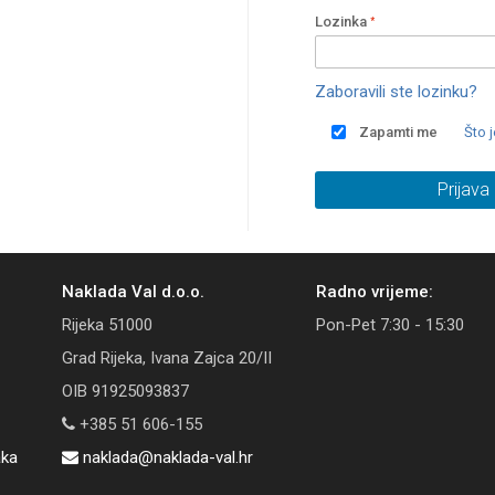
Lozinka
Zaboravili ste lozinku?
Zapamti me
Što 
Prijava
Naklada Val d.o.o.
Radno vrijeme:
Rijeka 51000
Pon-Pet 7:30 - 15:30
Grad Rijeka, Ivana Zajca 20/II
OIB 91925093837
+385 51 606-155
aka
naklada@naklada-val.hr