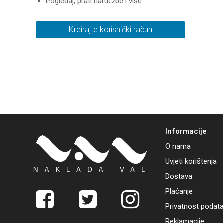
Pogledaj, prati narudžbe i više.
Kreirajte korisnički račun
Informacije
O nama
Uvjeti korištenja
Dostava
Plaćanje
Privatnost podat
Reklamacije