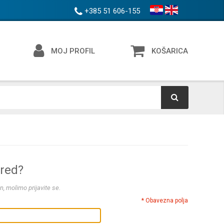
+385 51 606-155
MOJ PROFIL
KOŠARICA
ered?
n, molimo prijavite se.
* Obavezna polja