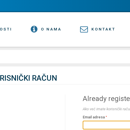
OSTI
O NAMA
KONTAKT
ORISNIČKI RAČUN
Already regist
Ako već imate korisnički raču
Email adresa