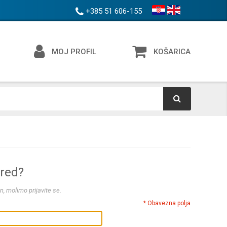
+385 51 606-155
MOJ PROFIL
KOŠARICA
ered?
n, molimo prijavite se.
* Obavezna polja