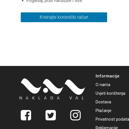
Pogledaj, prati narudžbe i više.
Kreirajte korisnički račun
Informacije
O nama
Uvjeti korištenja
Dostava
Plaćanje
Privatnost podat
Reklamacije