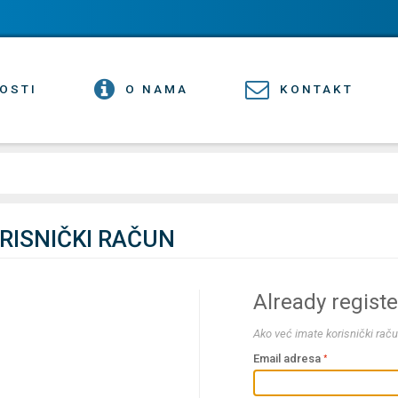
OSTI
O NAMA
KONTAKT
ORISNIČKI RAČUN
Already regist
Ako već imate korisnički raču
Email adresa