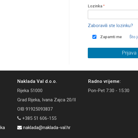
Lozinka
Zaboravili ste lozinku?
Zapamti me
Što 
Prijava
Naklada Val d.o.o.
Radno vrijeme:
Rijeka 51000
Pon-Pet 7:30 - 15:30
Grad Rijeka, Ivana Zajca 20/II
OIB 91925093837
+385 51 606-155
aka
naklada@naklada-val.hr