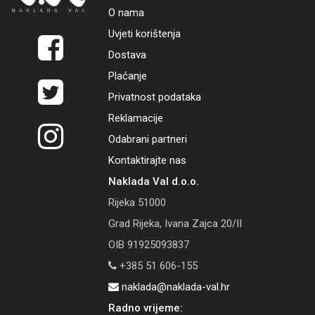
O nama
Uvjeti korištenja
Dostava
Plaćanje
Privatnost podataka
Reklamacije
Odabrani partneri
Kontaktirajte nas
Naklada Val d.o.o.
Rijeka 51000
Grad Rijeka, Ivana Zajca 20/II
OIB 91925093837
+385 51 606-155
naklada@naklada-val.hr
Radno vrijeme: