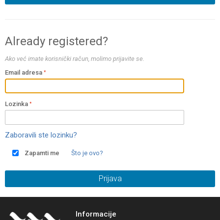
Already registered?
Ako već imate korisnički račun, molimo prijavite se.
Email adresa
Lozinka
Zaboravili ste lozinku?
Zapamti me
Što je ovo?
Prijava
Informacije