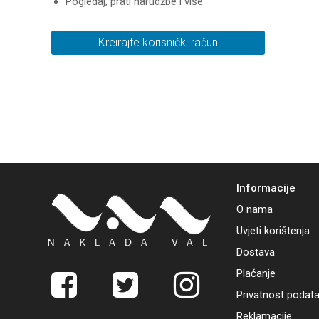
Pogledaj, prati narudžbe i više.
Kreirajte korisnički račun
Informacije
O nama
Uvjeti korištenja
Dostava
Plaćanje
Privatnost podat
Reklamacije