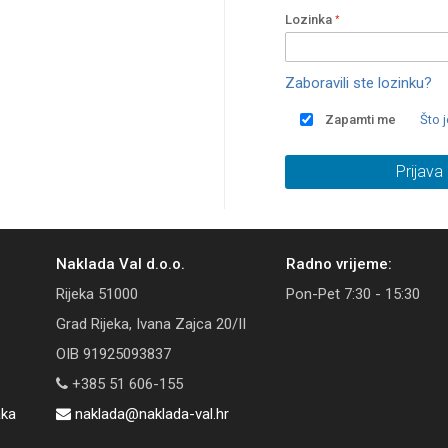
Lozinka
Zaboravili ste lozinku?
Zapamti me
Što 
Prijava
Naklada Val d.o.o.
Radno vrijeme:
Rijeka 51000
Pon-Pet 7:30 - 15:30
Grad Rijeka, Ivana Zajca 20/II
OIB 91925093837
+385 51 606-155
aka
naklada@naklada-val.hr