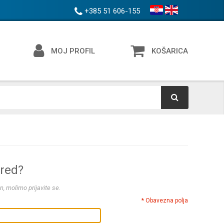
+385 51 606-155
MOJ PROFIL
KOŠARICA
ered?
n, molimo prijavite se.
* Obavezna polja