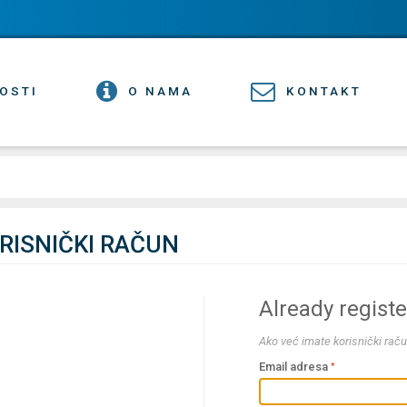
OSTI
O NAMA
KONTAKT
ORISNIČKI RAČUN
Already regist
Ako već imate korisnički raču
Email adresa