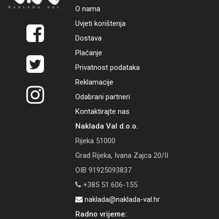
O nama
Uvjeti korištenja
Dostava
Plaćanje
Privatnost podataka
Reklamacije
Odabrani partneri
Kontaktirajte nas
Naklada Val d.o.o.
Rijeka 51000
Grad Rijeka, Ivana Zajca 20/II
OIB 91925093837
+385 51 606-155
naklada@naklada-val.hr
Radno vrijeme: