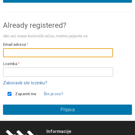
Already registered?
Ako već imate korisnički račun, molimo prijavite se.
Email adresa
Lozinka
Zaboravili ste lozinku?
Zapamti me
Što je ovo?
Prijava
Informacije