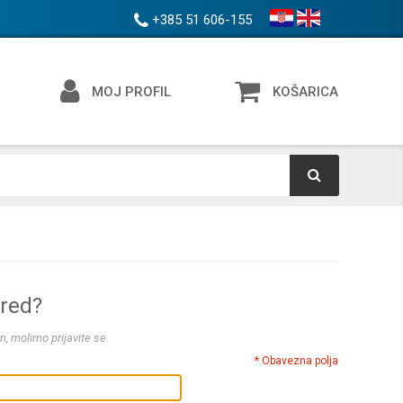
+385 51 606-155
MOJ PROFIL
KOŠARICA
ered?
n, molimo prijavite se.
* Obavezna polja