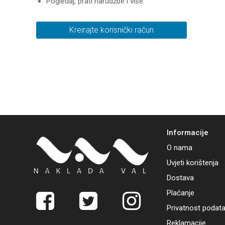
Pogledaj, prati narudžbe i više.
Kreirajte korisnički račun
Informacije
O nama
Uvjeti korištenja
Dostava
Plaćanje
Privatnost podat
Reklamacije