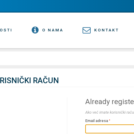
OSTI
O NAMA
KONTAKT
ORISNIČKI RAČUN
Already regist
Ako već imate korisnički raču
Email adresa