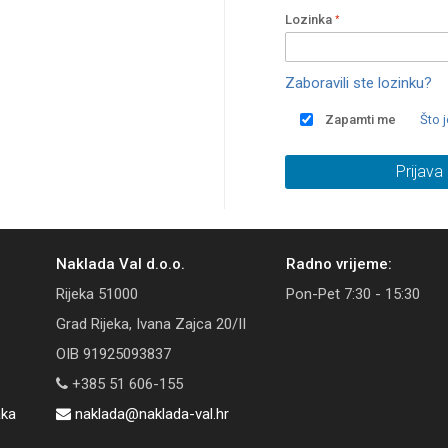
Lozinka
Zaboravili ste lozinku?
Zapamti me
Što 
Prijava
Naklada Val d.o.o.
Radno vrijeme:
Rijeka 51000
Pon-Pet 7:30 - 15:30
Grad Rijeka, Ivana Zajca 20/II
OIB 91925093837
+385 51 606-155
aka
naklada@naklada-val.hr