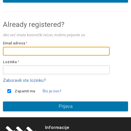
Already registered?
Ako već imate korisnički račun, molimo prijavite se.
Email adresa
Lozinka
Zaboravili ste lozinku?
Zapamti me
Što je ovo?
Prijava
Informacije