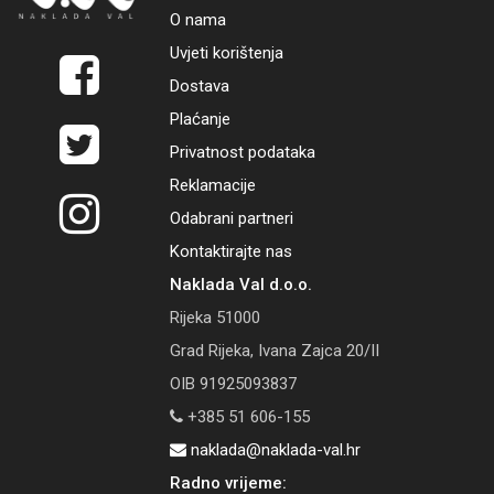
O nama
Uvjeti korištenja
Dostava
Plaćanje
Privatnost podataka
Reklamacije
Odabrani partneri
Kontaktirajte nas
Naklada Val d.o.o.
Rijeka 51000
Grad Rijeka, Ivana Zajca 20/II
OIB 91925093837
+385 51 606-155
naklada@naklada-val.hr
Radno vrijeme: