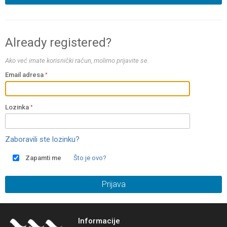
Already registered?
Ako već imate korisnički račun, molimo prijavite se.
Email adresa
Lozinka
Zaboravili ste lozinku?
Zapamti me
Što je ovo?
Prijava
Informacije