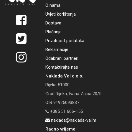
O nama
Uvjeti korištenja
Dostava
Plaćanje
Privatnost podataka
Reklamacije
Odabrani partneri
Kontaktirajte nas
Naklada Val d.o.o.
Rijeka 51000
Grad Rijeka, Ivana Zajca 20/II
OIB 91925093837
+385 51 606-155
naklada@naklada-val.hr
Radno vrijeme: