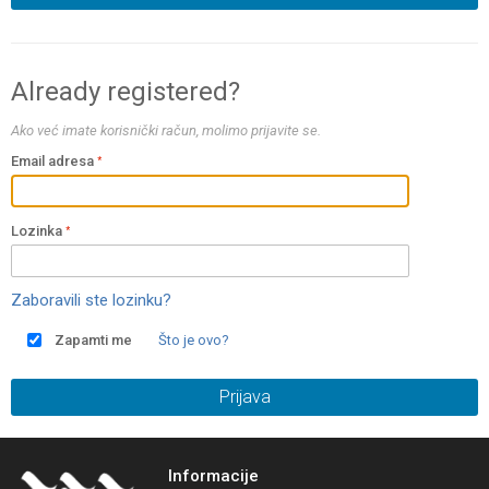
Already registered?
Ako već imate korisnički račun, molimo prijavite se.
Email adresa
Lozinka
Zaboravili ste lozinku?
Zapamti me
Što je ovo?
Prijava
Informacije