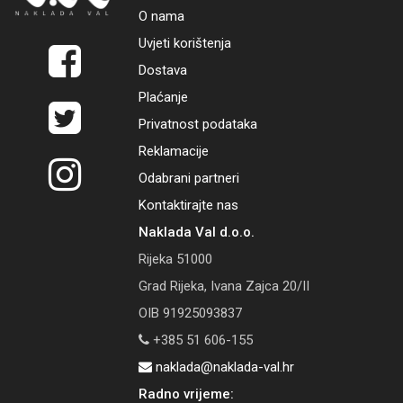
O nama
Uvjeti korištenja
Dostava
Plaćanje
Privatnost podataka
Reklamacije
Odabrani partneri
Kontaktirajte nas
Naklada Val d.o.o.
Rijeka 51000
Grad Rijeka, Ivana Zajca 20/II
OIB 91925093837
+385 51 606-155
naklada@naklada-val.hr
Radno vrijeme: