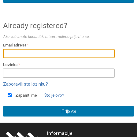
Already registered?
Ako već imate korisnički račun, molimo prijavite se.
Email adresa
Lozinka
Zaboravili ste lozinku?
Zapamti me
Što je ovo?
Prijava
Informacije