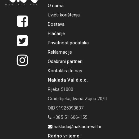
O nama
Uvjeti korištenja
Dostava
Plaćanje
Privatnost podataka
Reklamacije
Odabrani partneri
Kontaktirajte nas
Naklada Val d.o.o.
Rijeka 51000
Grad Rijeka, Ivana Zajca 20/II
OIB 91925093837
+385 51 606-155
naklada@naklada-val.hr
Radno vrijeme: