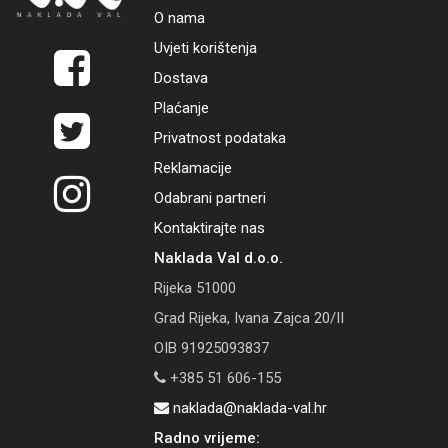
O nama
Uvjeti korištenja
Dostava
Plaćanje
Privatnost podataka
Reklamacije
Odabrani partneri
Kontaktirajte nas
Naklada Val d.o.o.
Rijeka 51000
Grad Rijeka, Ivana Zajca 20/II
OIB 91925093837
+385 51 606-155
naklada@naklada-val.hr
Radno vrijeme: