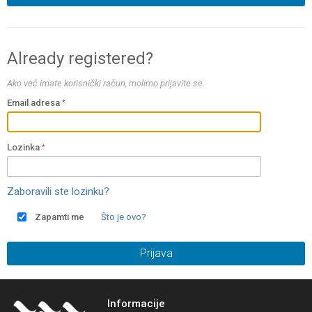
Already registered?
Ako već imate korisnički račun, molimo prijavite se.
Email adresa
Lozinka
Zaboravili ste lozinku?
Zapamti me
Što je ovo?
Prijava
Informacije