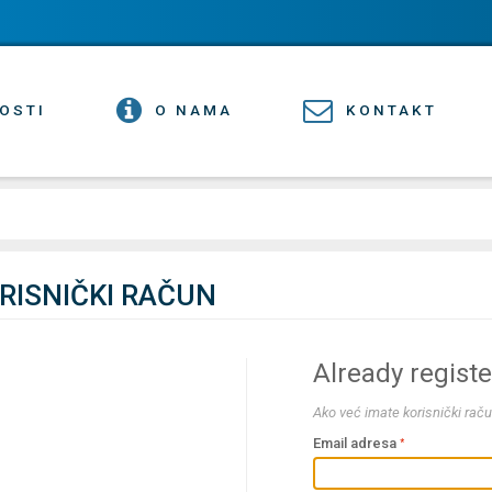
OSTI
O NAMA
KONTAKT
ORISNIČKI RAČUN
Already regist
Ako već imate korisnički raču
Email adresa