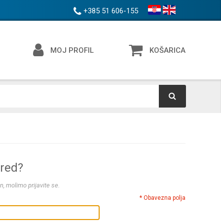
+385 51 606-155
MOJ PROFIL
KOŠARICA
ered?
n, molimo prijavite se.
* Obavezna polja