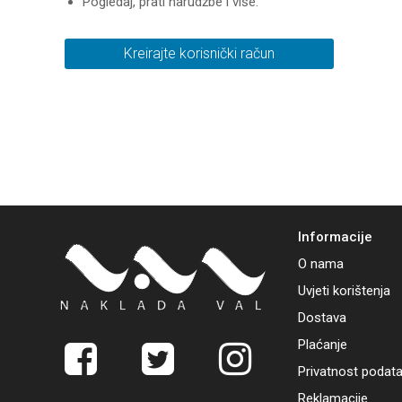
Pogledaj, prati narudžbe i više.
Kreirajte korisnički račun
Informacije
O nama
Uvjeti korištenja
Dostava
Plaćanje
Privatnost podat
Reklamacije