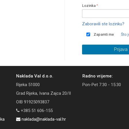
Lozinka
Zaboravili ste lozinku?
Zapamti me
Što 
Prijava
Naklada Val d.o.o.
Radno vrijeme:
Rijeka 51000
Pon-Pet 7:30 - 15:30
Grad Rijeka, Ivana Zajca 20/II
OIB 91925093837
+385 51 606-155
aka
naklada@naklada-val.hr