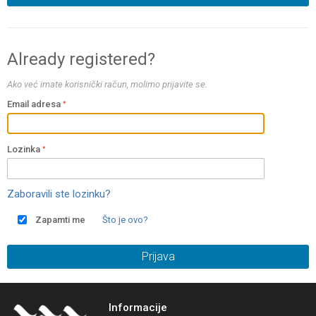
Already registered?
Ako već imate korisnički račun, molimo prijavite se.
Email adresa
Lozinka
Zaboravili ste lozinku?
Zapamti me
Što je ovo?
Prijava
Informacije