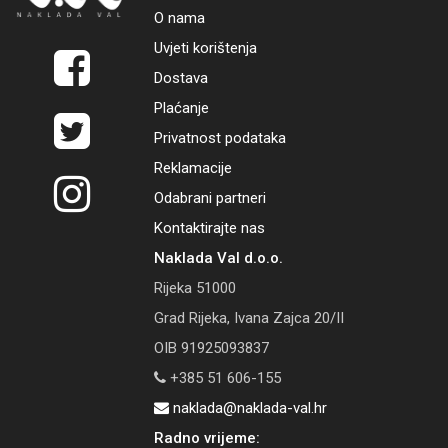
O nama
Uvjeti korištenja
Dostava
Plaćanje
Privatnost podataka
Reklamacije
Odabrani partneri
Kontaktirajte nas
Naklada Val d.o.o.
Rijeka 51000
Grad Rijeka, Ivana Zajca 20/II
OIB 91925093837
+385 51 606-155
naklada@naklada-val.hr
Radno vrijeme: