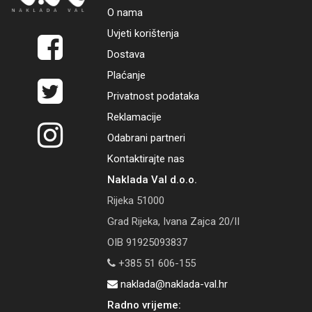
O nama
Uvjeti korištenja
Dostava
Plaćanje
Privatnost podataka
Reklamacije
Odabrani partneri
Kontaktirajte nas
Naklada Val d.o.o.
Rijeka 51000
Grad Rijeka, Ivana Zajca 20/II
OIB 91925093837
+385 51 606-155
naklada@naklada-val.hr
Radno vrijeme: