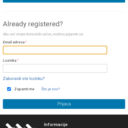
Already registered?
Ako već imate korisnički račun, molimo prijavite se.
Email adresa
Lozinka
Zaboravili ste lozinku?
Zapamti me
Što je ovo?
Prijava
Informacije