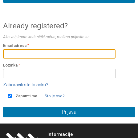
Already registered?
Ako već imate korisnički račun, molimo prijavite se.
Email adresa
Lozinka
Zaboravili ste lozinku?
Zapamti me
Što je ovo?
Prijava
Informacije