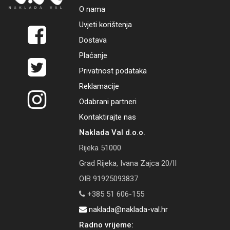
O nama
Uvjeti korištenja
Dostava
Plaćanje
Privatnost podataka
Reklamacije
Odabrani partneri
Kontaktirajte nas
Naklada Val d.o.o.
Rijeka 51000
Grad Rijeka, Ivana Zajca 20/II
OIB 91925093837
+385 51 606-155
naklada@naklada-val.hr
Radno vrijeme: