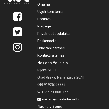
O nama
Uvjeti korištenja
Dostava
Plaćanje
Privatnost podataka
Reklamacije
Odabrani partneri
Kontaktirajte nas
Naklada Val d.o.o.
Rijeka 51000
Grad Rijeka, Ivana Zajca 20/II
OIB 91925093837
+385 51 606-155
naklada@naklada-val.hr
Radno vrijeme: