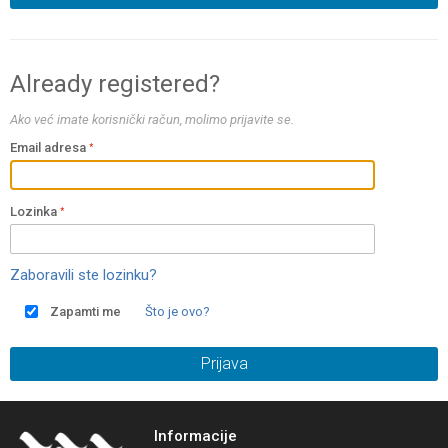
Already registered?
Ako već imate korisnički račun, molimo prijavite se.
Email adresa
Lozinka
Zaboravili ste lozinku?
Zapamti me
Što je ovo?
Prijava
Informacije