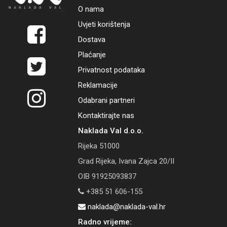
O nama
Uvjeti korištenja
Dostava
Plaćanje
Privatnost podataka
Reklamacije
Odabrani partneri
Kontaktirajte nas
Naklada Val d.o.o.
Rijeka 51000
Grad Rijeka, Ivana Zajca 20/II
OIB 91925093837
+385 51 606-155
naklada@naklada-val.hr
Radno vrijeme: