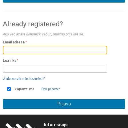
Already registered?
Ako već imate korisnički račun, molimo prijavite se.
Email adresa
Lozinka
Zaboravili ste lozinku?
Zapamti me
Što je ovo?
Prijava
Informacije