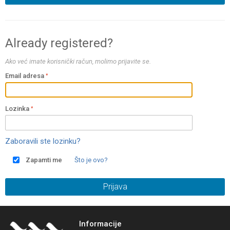
Already registered?
Ako već imate korisnički račun, molimo prijavite se.
Email adresa
Lozinka
Zaboravili ste lozinku?
Zapamti me
Što je ovo?
Prijava
Informacije