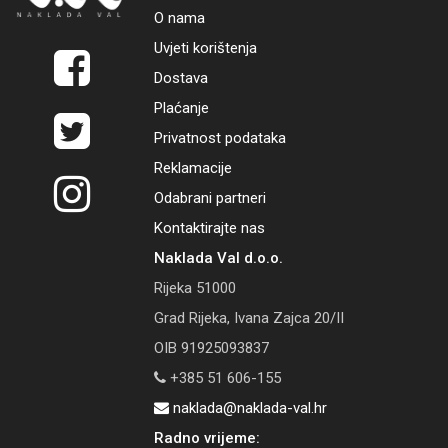
O nama
Uvjeti korištenja
Dostava
Plaćanje
Privatnost podataka
Reklamacije
Odabrani partneri
Kontaktirajte nas
Naklada Val d.o.o.
Rijeka 51000
Grad Rijeka, Ivana Zajca 20/II
OIB 91925093837
+385 51 606-155
naklada@naklada-val.hr
Radno vrijeme: