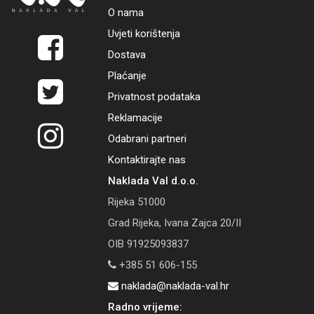
O nama
Uvjeti korištenja
Dostava
Plaćanje
Privatnost podataka
Reklamacije
Odabrani partneri
Kontaktirajte nas
Naklada Val d.o.o.
Rijeka 51000
Grad Rijeka, Ivana Zajca 20/II
OIB 91925093837
+385 51 606-155
naklada@naklada-val.hr
Radno vrijeme: