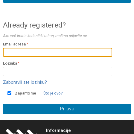
Already registered?
Ako već imate korisnički račun, molimo prijavite se.
Email adresa
Lozinka
Zaboravili ste lozinku?
Zapamti me
Što je ovo?
Prijava
Informacije