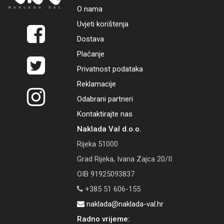
O nama
Uvjeti korištenja
Dostava
Plaćanje
Privatnost podataka
Reklamacije
Odabrani partneri
Kontaktirajte nas
Naklada Val d.o.o.
Rijeka 51000
Grad Rijeka, Ivana Zajca 20/II
OIB 91925093837
+385 51 606-155
naklada@naklada-val.hr
Radno vrijeme: