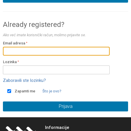
Already registered?
Ako već imate korisnički račun, molimo prijavite se.
Email adresa
Lozinka
Zaboravili ste lozinku?
Zapamti me
Što je ovo?
Prijava
Informacije