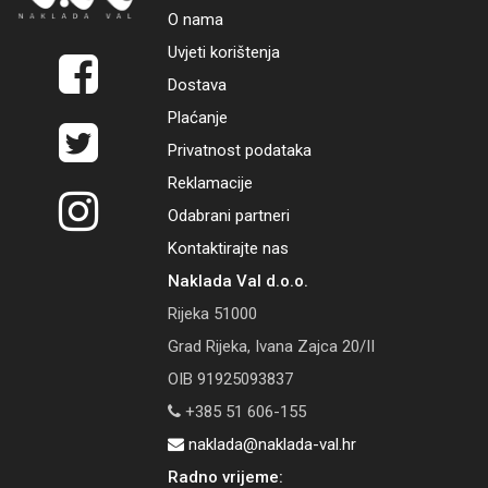
O nama
Uvjeti korištenja
Dostava
Plaćanje
Privatnost podataka
Reklamacije
Odabrani partneri
Kontaktirajte nas
Naklada Val d.o.o.
Rijeka 51000
Grad Rijeka, Ivana Zajca 20/II
OIB 91925093837
+385 51 606-155
naklada@naklada-val.hr
Radno vrijeme: