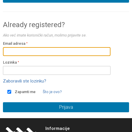
Already registered?
Ako već imate korisnički račun, molimo prijavite se.
Email adresa
Lozinka
Zaboravili ste lozinku?
Zapamti me
Što je ovo?
Prijava
Informacije