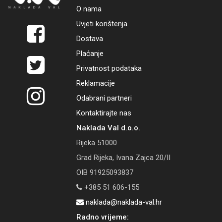
O nama
Uvjeti korištenja
Dostava
Plaćanje
Privatnost podataka
Reklamacije
Odabrani partneri
Kontaktirajte nas
Naklada Val d.o.o.
Rijeka 51000
Grad Rijeka, Ivana Zajca 20/II
OIB 91925093837
+385 51 606-155
naklada@naklada-val.hr
Radno vrijeme: