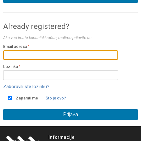
Already registered?
Ako već imate korisnički račun, molimo prijavite se.
Email adresa
Lozinka
Zaboravili ste lozinku?
Zapamti me
Što je ovo?
Prijava
Informacije