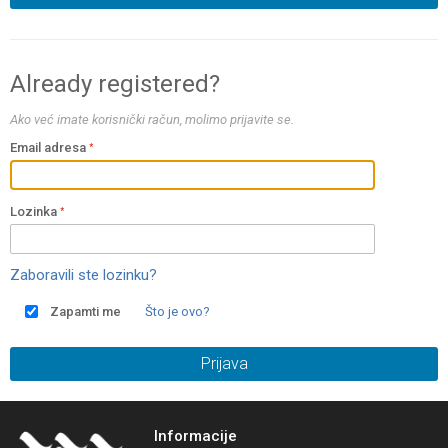
Already registered?
Ako već imate korisnički račun, molimo prijavite se.
Email adresa
Lozinka
Zaboravili ste lozinku?
Zapamti me
Što je ovo?
Prijava
Informacije