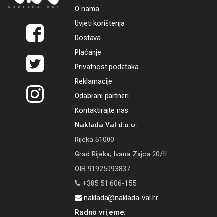
O nama
Uvjeti korištenja
Dostava
Plaćanje
Privatnost podataka
Reklamacije
Odabrani partneri
Kontaktirajte nas
Naklada Val d.o.o.
Rijeka 51000
Grad Rijeka, Ivana Zajca 20/II
OIB 91925093837
+385 51 606-155
naklada@naklada-val.hr
Radno vrijeme: