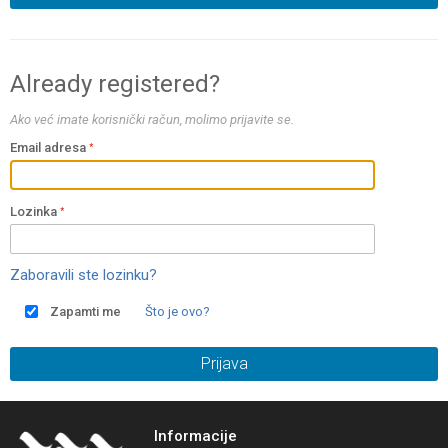
Already registered?
Ako već imate korisnički račun, molimo prijavite se.
Email adresa
Lozinka
Zaboravili ste lozinku?
Zapamti me
Što je ovo?
Prijava
Informacije