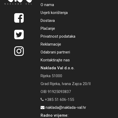
O nama
Uvjeti korištenja
Dostava
Plaćanje
Privatnost podataka
Reklamacije
Odabrani partneri
Kontaktirajte nas
Naklada Val d.o.o.
Rijeka 51000
Grad Rijeka, Ivana Zajca 20/II
OIB 91925093837
+385 51 606-155
naklada@naklada-val.hr
Radno vrijeme: