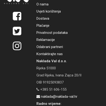
O nama
Uvjeti korištenja
Dostava
Plaćanje
Privatnost podataka
Reklamacije
Odabrani partneri
Kontaktirajte nas
Naklada Val d.o.o.
Rijeka 51000
Grad Rijeka, Ivana Zajca 20/II
OIB 91925093837
+385 51 606-155
naklada@naklada-val.hr
Radno vrijeme: