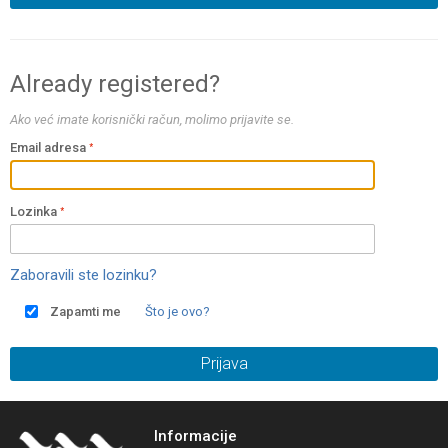
Already registered?
Ako već imate korisnički račun, molimo prijavite se.
Email adresa
Lozinka
Zaboravili ste lozinku?
Zapamti me
Što je ovo?
Prijava
Informacije