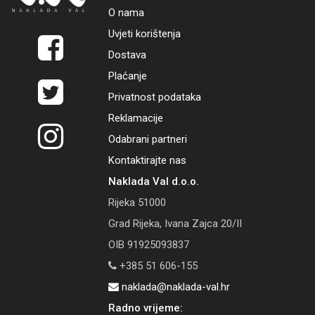
O nama
Uvjeti korištenja
Dostava
Plaćanje
Privatnost podataka
Reklamacije
Odabrani partneri
Kontaktirajte nas
Naklada Val d.o.o.
Rijeka 51000
Grad Rijeka, Ivana Zajca 20/II
OIB 91925093837
+385 51 606-155
naklada@naklada-val.hr
Radno vrijeme: