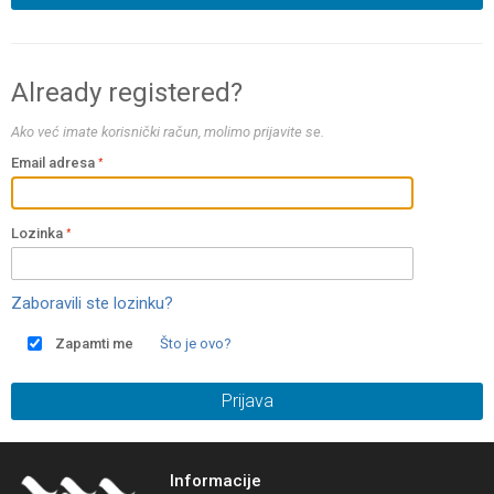
Already registered?
Ako već imate korisnički račun, molimo prijavite se.
Email adresa
Lozinka
Zaboravili ste lozinku?
Zapamti me
Što je ovo?
Prijava
Informacije