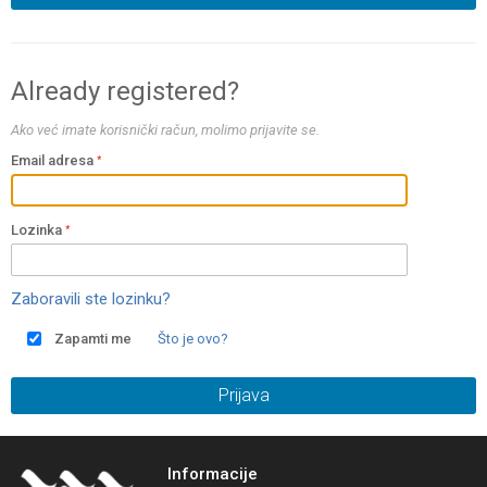
Already registered?
Ako već imate korisnički račun, molimo prijavite se.
Email adresa
Lozinka
Zaboravili ste lozinku?
Zapamti me
Što je ovo?
Prijava
Informacije