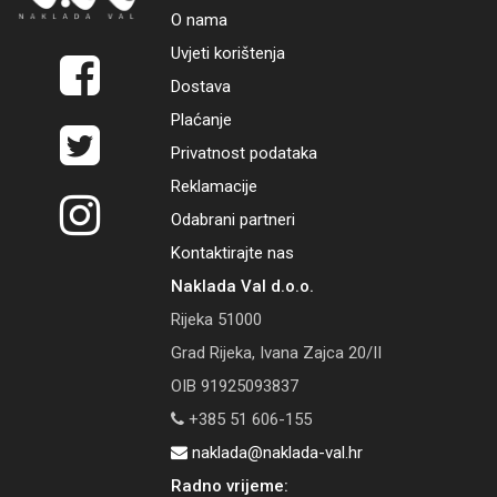
O nama
Uvjeti korištenja
Dostava
Plaćanje
Privatnost podataka
Reklamacije
Odabrani partneri
Kontaktirajte nas
Naklada Val d.o.o.
Rijeka 51000
Grad Rijeka, Ivana Zajca 20/II
OIB 91925093837
+385 51 606-155
naklada@naklada-val.hr
Radno vrijeme: