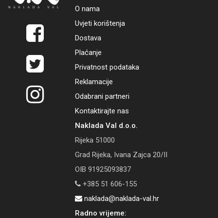
O nama
Uvjeti korištenja
Dostava
Plaćanje
Privatnost podataka
Reklamacije
Odabrani partneri
Kontaktirajte nas
Naklada Val d.o.o.
Rijeka 51000
Grad Rijeka, Ivana Zajca 20/II
OIB 91925093837
+385 51 606-155
naklada@naklada-val.hr
Radno vrijeme: