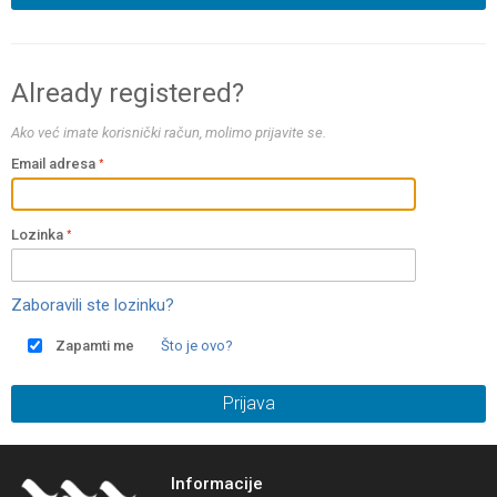
Already registered?
Ako već imate korisnički račun, molimo prijavite se.
Email adresa
Lozinka
Zaboravili ste lozinku?
Zapamti me
Što je ovo?
Prijava
Informacije