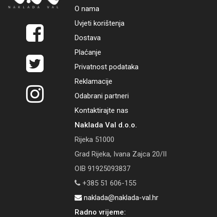
O nama
Uvjeti korištenja
Dostava
Plaćanje
Privatnost podataka
Reklamacije
Odabrani partneri
Kontaktirajte nas
Naklada Val d.o.o.
Rijeka 51000
Grad Rijeka, Ivana Zajca 20/II
OIB 91925093837
+385 51 606-155
naklada@naklada-val.hr
Radno vrijeme: