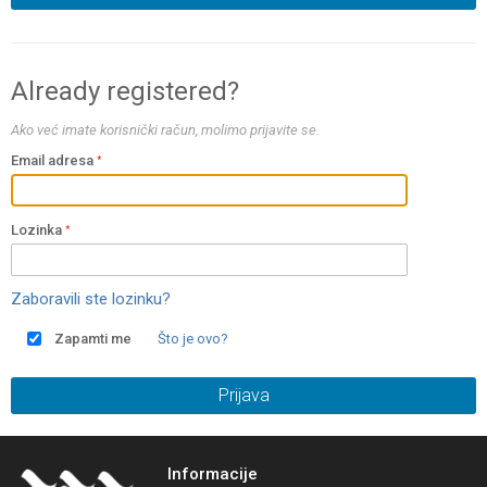
Already registered?
Ako već imate korisnički račun, molimo prijavite se.
Email adresa
Lozinka
Zaboravili ste lozinku?
Zapamti me
Što je ovo?
Prijava
Informacije