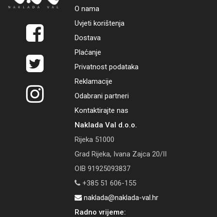
O nama
Uvjeti korištenja
Dostava
Plaćanje
Privatnost podataka
Reklamacije
Odabrani partneri
Kontaktirajte nas
Naklada Val d.o.o.
Rijeka 51000
Grad Rijeka, Ivana Zajca 20/II
OIB 91925093837
+385 51 606-155
naklada@naklada-val.hr
Radno vrijeme: