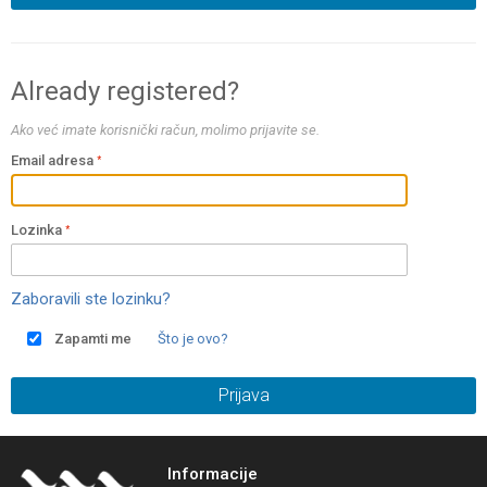
Already registered?
Ako već imate korisnički račun, molimo prijavite se.
Email adresa
Lozinka
Zaboravili ste lozinku?
Zapamti me
Što je ovo?
Prijava
Informacije