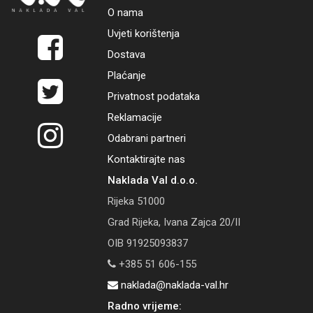
O nama
Uvjeti korištenja
Dostava
Plaćanje
Privatnost podataka
Reklamacije
Odabrani partneri
Kontaktirajte nas
Naklada Val d.o.o.
Rijeka 51000
Grad Rijeka, Ivana Zajca 20/II
OIB 91925093837
+385 51 606-155
naklada@naklada-val.hr
Radno vrijeme: