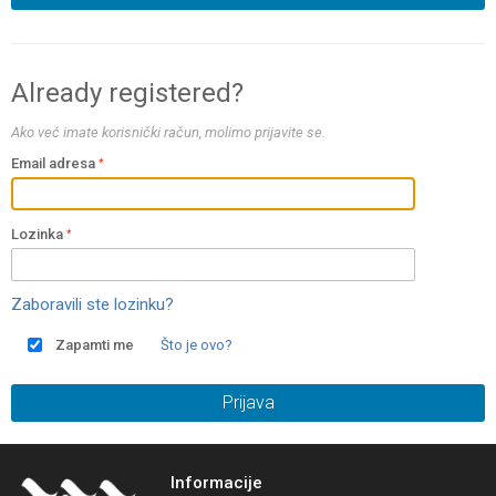
Already registered?
Ako već imate korisnički račun, molimo prijavite se.
Email adresa
Lozinka
Zaboravili ste lozinku?
Zapamti me
Što je ovo?
Prijava
Informacije