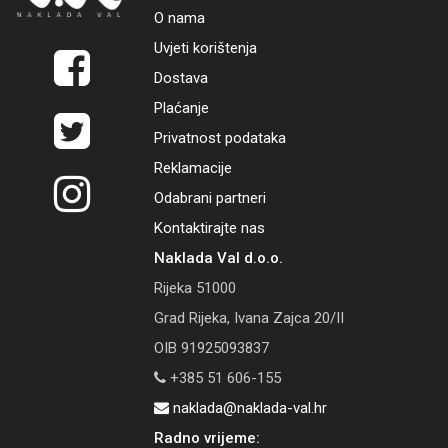
O nama
Uvjeti korištenja
Dostava
Plaćanje
Privatnost podataka
Reklamacije
Odabrani partneri
Kontaktirajte nas
Naklada Val d.o.o.
Rijeka 51000
Grad Rijeka, Ivana Zajca 20/II
OIB 91925093837
+385 51 606-155
naklada@naklada-val.hr
Radno vrijeme: