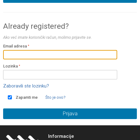
Already registered?
Ako već imate korisnički račun, molimo prijavite se.
Email adresa
Lozinka
Zaboravili ste lozinku?
Zapamti me
Što je ovo?
Prijava
Informacije