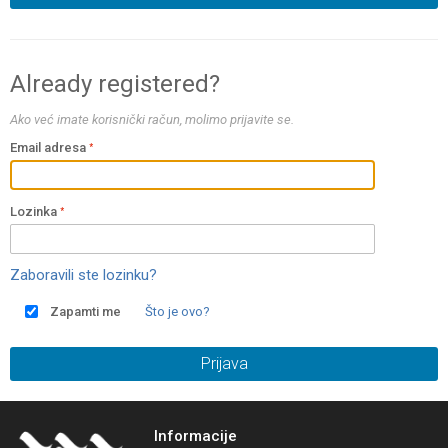
Already registered?
Ako već imate korisnički račun, molimo prijavite se.
Email adresa
Lozinka
Zaboravili ste lozinku?
Zapamti me
Što je ovo?
Prijava
Informacije