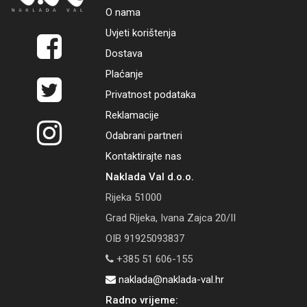
O nama
Uvjeti korištenja
Dostava
Plaćanje
Privatnost podataka
Reklamacije
Odabrani partneri
Kontaktirajte nas
Naklada Val d.o.o.
Rijeka 51000
Grad Rijeka, Ivana Zajca 20/II
OIB 91925093837
+385 51 606-155
naklada@naklada-val.hr
Radno vrijeme: