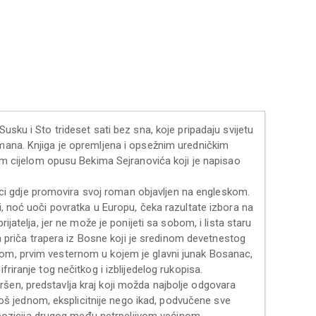
usku i Sto trideset sati bez sna, koje pripadaju svijetu
omana. Knjiga je opremljena i opsežnim uredničkim
 cijelom opusu Bekima Sejranovića koji je napisao
i gdje promovira svoj roman objavljen na engleskom.
i, noć uoči povratka u Europu, čeka razultate izbora na
ijatelja, jer ne može je ponijeti sa sobom, i lista staru
čka priča trapera iz Bosne koji je sredinom devetnestog
čom, prvim vesternom u kojem je glavni junak Bosanac,
riranje tog nečitkog i izblijedelog rukopisa.
šen, predstavlja kraj koji možda najbolje odgovara
 još jednom, eksplicitnije nego ikad, podvučene sve
e, pozicija drugog među netrpeljivom većinom,