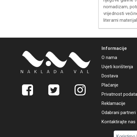
nomadizam, potra
vrijednosti većin
literarni materi
Informacije
O nama
Uvjeti korištenja
Dostava
Plaćanje
Privatnost podat
Reklamacije
Odabrani partneri
Kontaktirajte nas
Koristimo 