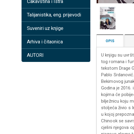
Čakavština i Istra
Talijanistika, eng. prijevodi
Suveniri uz knjige
OPIS
Arhiva i čitaonica
U knjigu su uvršt
AUTORI
tog romana i fun
tekstom Drage G
Pablo Srdanović
Bekimovog junak
Godina je 2016. 
kojima će pobijed
bilježnicu koju m
stoljeća živio s
u kojoj prepoznaj
Chinook se savrš
cjelini njegova o
njegove glavne t