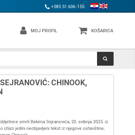
+385 51 606-155
MOJ PROFIL
KOŠARICA
 SEJRANOVIĆ: CHINOOK,
N
bljetnice smrti Bekima Sejranovića, 20. svibnja 2025. iz
ao izlazi jedini neobjavljeni tekst iz njegove ostavštine,