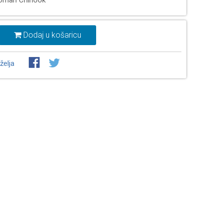
roman Chinook
Dodaj u košaricu
želja