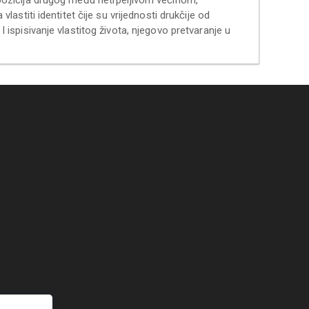
stiti identitet čije su vrijednosti drukčije od
 I ispisivanje vlastitog života, njegovo pretvaranje u