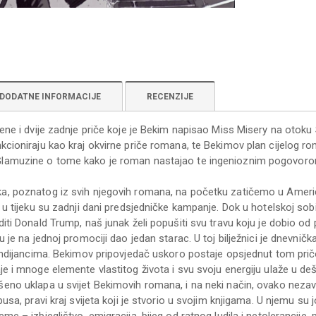
DODATNE INFORMACIJE
RECENZIJE
ene i dvije zadnje priče koje je Bekim napisao Miss Misery na otoku S
kcioniraju kao kraj okvirne priče romana, te Bekimov plan cijelog r
lamuzine o tome kako je roman nastajao te ingenioznim pogovorom
.
a, poznatog iz svih njegovih romana, na početku zatičemo u Americ
i u tijeku su zadnji dani predsjedničke kampanje. Dok u hotelskoj sob
iti Donald Trump, naš junak želi popušiti svu travu koju je dobio od pr
u je na jednoj promociji dao jedan starac. U toj bilježnici je dnevni
 Indijancima. Bekimov pripovjedač uskoro postaje opsjednut tom pri
e i mnoge elemente vlastitog života i svu svoju energiju ulaže u dešif
eno uklapa u svijet Bekimovih romana, i na neki način, ovako nezavr
pusa, pravi kraj svijeta koji je stvorio u svojim knjigama. U njemu su
eme – izbjeglištvo, emigracija, bijeg od ratnog ludila i netolerancij