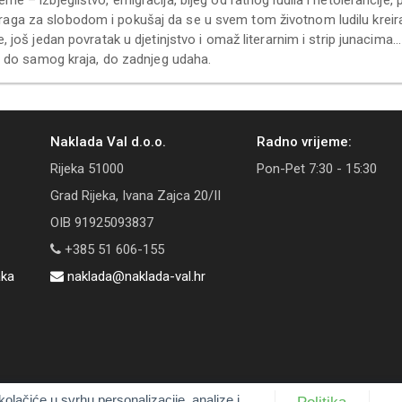
ga za slobodom i pokušaj da se u svem tom životnom ludilu kreira vla
e, još jedan povratak u djetinjstvo i omaž literarnim i strip junacima…
jal do samog kraja, do zadnjeg udaha.
Naklada Val d.o.o.
Radno vrijeme:
Rijeka 51000
Pon-Pet 7:30 - 15:30
Grad Rijeka, Ivana Zajca 20/II
OIB 91925093837
+385 51 606-155
aka
naklada@naklada-val.hr
kolačiće u svrhu personalizacije, analize i