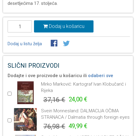
desetljećima 17. stoljeća.
Dodaj u košaricu
Dodaj u listu želja
SLIČNI PROIZVODI
Dodajte i ove proizvode u košaricu ili
odaberi sve
Mirko Marković: Kartograf Ivan Klobučarić i
Rijeka
37,16 €
24,00 €
Svein Monnesland: DALMACIJA OČIMA
STRANACA / Dalmatia through foreign eyes
76,98 €
49,99 €