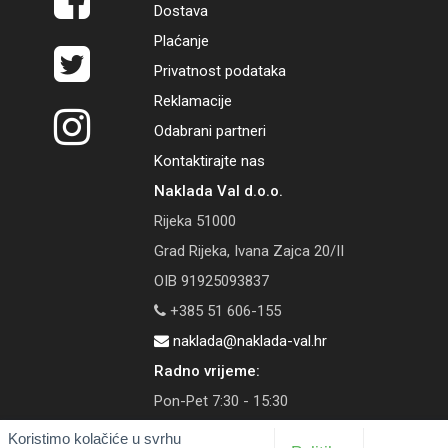
Dostava
Plaćanje
Privatnost podataka
Reklamacije
Odabrani partneri
Kontaktirajte nas
Naklada Val d.o.o.
Rijeka 51000
Grad Rijeka, Ivana Zajca 20/II
OIB 91925093837
+385 51 606-155
naklada@naklada-val.hr
Radno vrijeme:
Pon-Pet 7:30 - 15:30
Koristimo kolačiće u svrhu