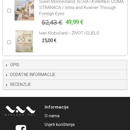
Svein Monnesland: ISTRA I KVARNER OČIMA
STRANACA / Istria and Kvarner Through
Foreign Eyes
52,43 €
49,99 €
Ivan Klobučarić - ŽIVOT I DJELO
25,00 €
OPIS
DODATNE INFORMACIJE
RECENZIJE
Informacije
O nama
Uvjeti korištenja