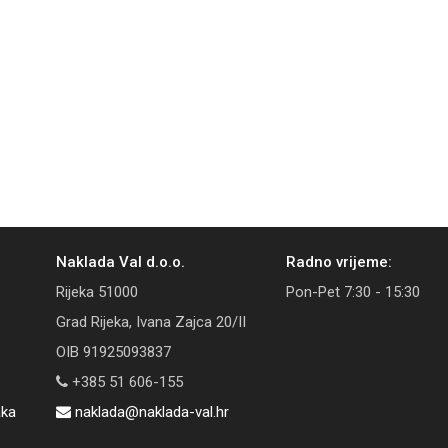
Naklada Val d.o.o.
Radno vrijeme:
Rijeka 51000
Pon-Pet 7:30 - 15:30
Grad Rijeka, Ivana Zajca 20/II
OIB 91925093837
+385 51 606-155
aka
naklada@naklada-val.hr