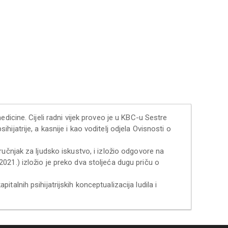
dicine. Cijeli radni vijek proveo je u KBC-u Sestre
sihijatrije, a kasnije i kao voditelj odjela Ovisnosti o
 stručnjak za ljudsko iskustvo, i izložio odgovore na
 (2021.) izložio je preko dva stoljeća dugu priču o
pitalnih psihijatrijskih konceptualizacija ludila i