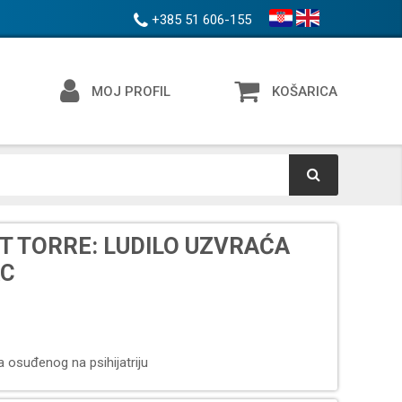
+385 51 606-155
MOJ PROFIL
KOŠARICA
T TORRE: LUDILO UZVRAĆA
AC
la osuđenog na psihijatriju