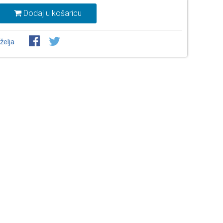
Dodaj u košaricu
želja