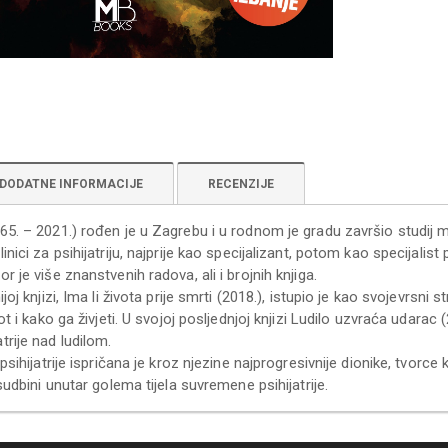
DODATNE INFORMACIJE
RECENZIJE
65. – 2021.) rođen je u Zagrebu i u rodnom je gradu završio studij me
nici za psihijatriju, najprije kao specijalizant, potom kao specijalist p
r je više znanstvenih radova, ali i brojnih knjiga.
ijoj knjizi, Ima li života prije smrti (2018.), istupio je kao svojevrsni
vot i kako ga živjeti. U svojoj posljednjoj knjizi Ludilo uzvraća udarac
trije nad ludilom.
psihijatrije ispričana je kroz njezine najprogresivnije dionike, tvorce ka
 sudbini unutar golema tijela suvremene psihijatrije.