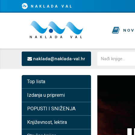
NAKLADA VAL
NOV
naklada@naklada-val.hr
Top lista
Izdanja u pripremi
POPUSTI I SNIŽENJA
Književnost, lektira