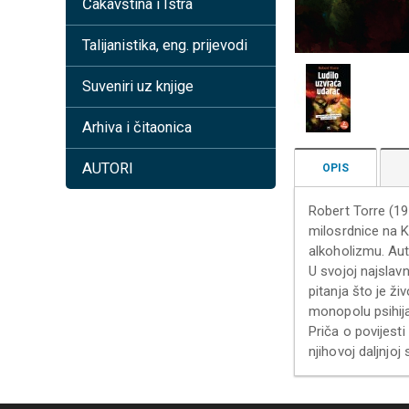
Čakavština i Istra
Talijanistika, eng. prijevodi
Suveniri uz knjige
Arhiva i čitaonica
AUTORI
OPIS
Robert Torre (19
milosrdnice na Kli
alkoholizmu. Auto
U svojoj najslavn
pitanja što je ži
monopolu psihija
Priča o povijesti 
njihovoj daljnjoj