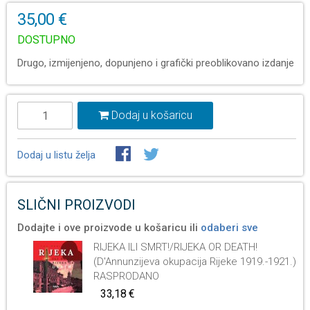
35,00 €
DOSTUPNO
Drugo, izmijenjeno, dopunjeno i grafički preoblikovano izdanje
Dodaj u košaricu
Dodaj u listu želja
SLIČNI PROIZVODI
Dodajte i ove proizvode u košaricu ili
odaberi sve
RIJEKA ILI SMRT!/RIJEKA OR DEATH!
(D'Annunzijeva okupacija Rijeke 1919.-1921.)
RASPRODANO
33,18 €