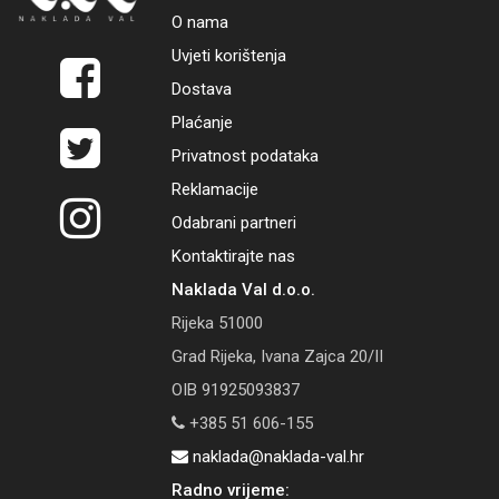
O nama
Uvjeti korištenja
Dostava
Plaćanje
Privatnost podataka
Reklamacije
Odabrani partneri
Kontaktirajte nas
Naklada Val d.o.o.
Rijeka 51000
Grad Rijeka, Ivana Zajca 20/II
OIB 91925093837
+385 51 606-155
naklada@naklada-val.hr
Radno vrijeme: