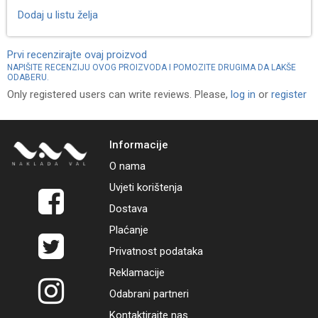
Dodaj u listu želja
Prvi recenzirajte ovaj proizvod
NAPIŠITE RECENZIJU OVOG PROIZVODA I POMOZITE DRUGIMA DA LAKŠE
ODABERU.
Only registered users can write reviews. Please,
log in
or
register
Informacije
O nama
Uvjeti korištenja
Dostava
Plaćanje
Privatnost podataka
Reklamacije
Odabrani partneri
Kontaktirajte nas