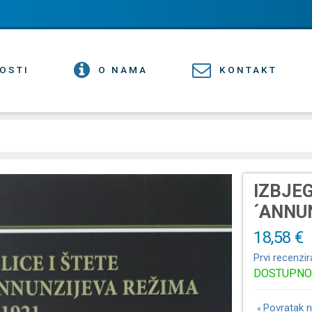
OSTI
O NAMA
KONTAKT
IZBJEG
´ANNUN
18,58 €
Prvi recenzir
DOSTUPNO
Povratak n
«