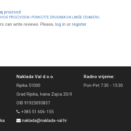
vaj proizvod
 OVOG PROIZVODA I POMOZITE DRUGIMA DA LAKŠE ODABERU.
rs can write reviews. Please,
log in
or
register
Naklada Val d.o.o.
Radno vrijeme:
Rijeka 51000
Pon-Pet 7:30 - 15:30
Grad Rijeka, Ivana Zajca 20/II
OIB 91925093837
+385 51 606-155
aka
naklada@naklada-val.hr