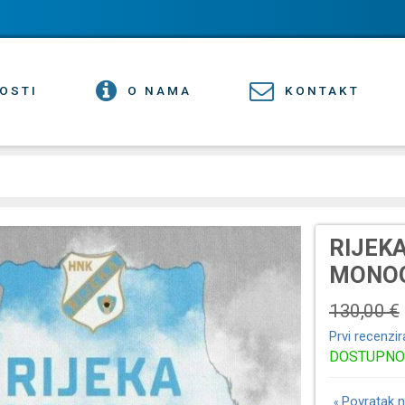
OSTI
O NAMA
KONTAKT
RIJEKA
MONOG
130,00 €
Prvi recenzir
DOSTUPNO
Povratak n
«