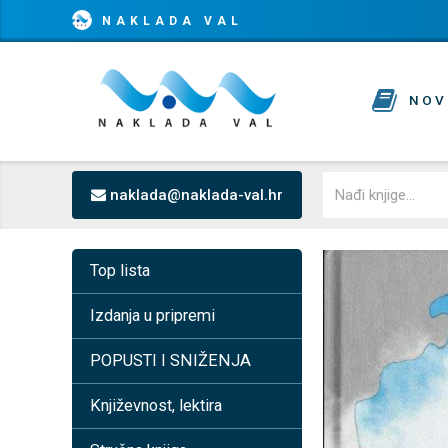
NAKLADA VAL
NOV
naklada@naklada-val.hr
Top lista
Izdanja u pripremi
POPUSTI I SNIŽENJA
Književnost, lektira