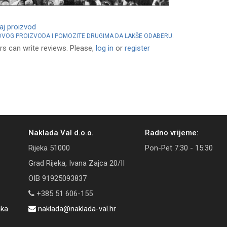
vaj proizvod
 OVOG PROIZVODA I POMOZITE DRUGIMA DA LAKŠE ODABERU.
rs can write reviews. Please,
log in
or
register
Naklada Val d.o.o.
Radno vrijeme:
Rijeka 51000
Pon-Pet 7:30 - 15:30
Grad Rijeka, Ivana Zajca 20/II
OIB 91925093837
+385 51 606-155
aka
naklada@naklada-val.hr