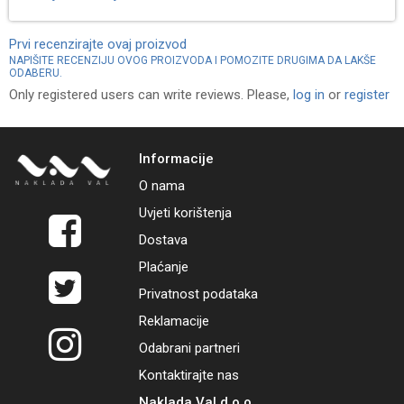
Prvi recenzirajte ovaj proizvod
NAPIŠITE RECENZIJU OVOG PROIZVODA I POMOZITE DRUGIMA DA LAKŠE
ODABERU.
Only registered users can write reviews. Please,
log in
or
register
Informacije
O nama
Uvjeti korištenja
Dostava
Plaćanje
Privatnost podataka
Reklamacije
Odabrani partneri
Kontaktirajte nas
Naklada Val d.o.o.