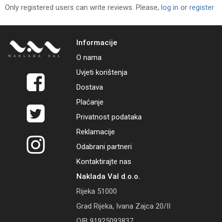
Only registered users can write reviews. Please,
log in
or
register
Informacije
O nama
Uvjeti korištenja
Dostava
Plaćanje
Privatnost podataka
Reklamacije
Odabrani partneri
Kontaktirajte nas
Naklada Val d.o.o.
Rijeka 51000
Grad Rijeka, Ivana Zajca 20/II
OIB 91925093837