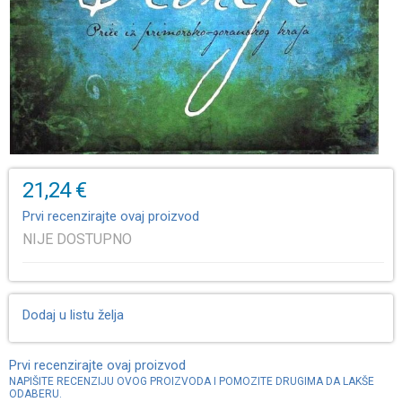
21,24 €
Prvi recenzirajte ovaj proizvod
NIJE DOSTUPNO
Dodaj u listu želja
Prvi recenzirajte ovaj proizvod
NAPIŠITE RECENZIJU OVOG PROIZVODA I POMOZITE DRUGIMA DA LAKŠE
ODABERU.