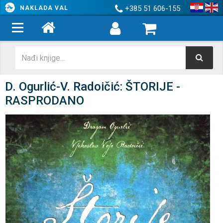
+385 51 606-155
NAKLADA VAL
D. Ogurlić-V. Radoičić: ŠTORIJE -
RASPRODANO