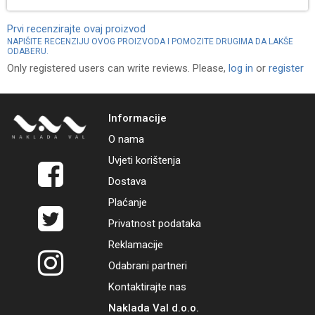
Prvi recenzirajte ovaj proizvod
NAPIŠITE RECENZIJU OVOG PROIZVODA I POMOZITE DRUGIMA DA LAKŠE
ODABERU.
Only registered users can write reviews. Please,
log in
or
register
Informacije
O nama
Uvjeti korištenja
Dostava
Plaćanje
Privatnost podataka
Reklamacije
Odabrani partneri
Kontaktirajte nas
Naklada Val d.o.o.