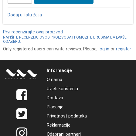
Dodaj u listu želja
Prvi recenzirajte ovaj proizvod
NAPIŠITE RECENZIJU OVOG PROIZVODA I POMOZITE DRUGIMA DA LAKŠE
ODABERU.
Only registered users can write reviews. Please,
log in
or
register
Informacije
O nama
Uvjeti korištenja
Dostava
Plaćanje
Privatnost podataka
Reklamacije
Odabrani partneri