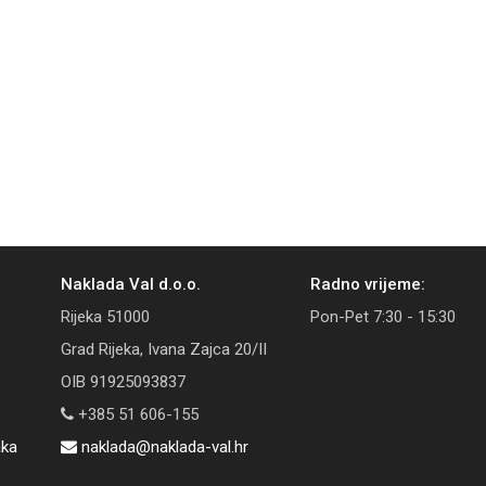
Naklada Val d.o.o.
Radno vrijeme:
Rijeka 51000
Pon-Pet 7:30 - 15:30
Grad Rijeka, Ivana Zajca 20/II
OIB 91925093837
+385 51 606-155
aka
naklada@naklada-val.hr