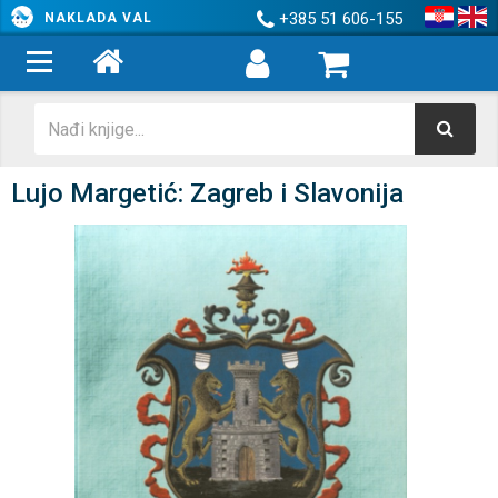
+385 51 606-155
NAKLADA VAL
Lujo Margetić: Zagreb i Slavonija