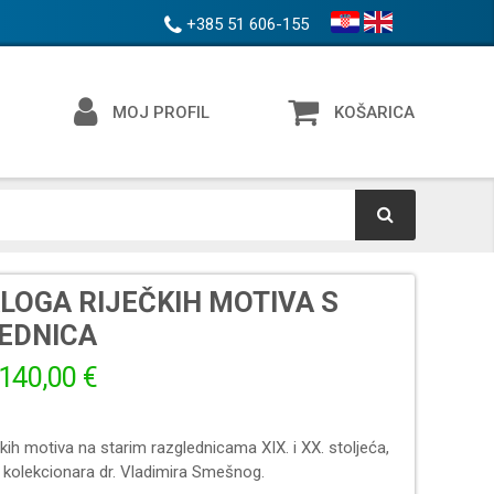
+385 51 606-155
MOJ PROFIL
KOŠARICA
LOGA RIJEČKIH MOTIVA S
EDNICA
140,00 €
čkih motiva na starim razglednicama XIX. i XX. stoljeća,
o kolekcionara dr. Vladimira Smešnog.