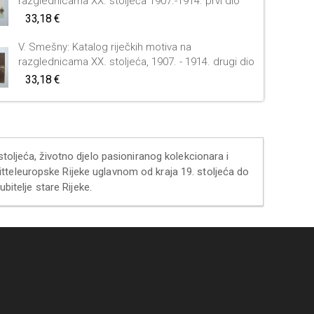
razglednicama XX. stoljeća 1907.-1914. prvi dio
33,18 €
V. Smešny: Katalog riječkih motiva na
razglednicama XX. stoljeća, 1907. - 1914. drugi dio
33,18 €
stoljeća, životno djelo pasioniranog kolekcionara i
tteleuropske Rijeke uglavnom od kraja 19. stoljeća do
bitelje stare Rijeke.