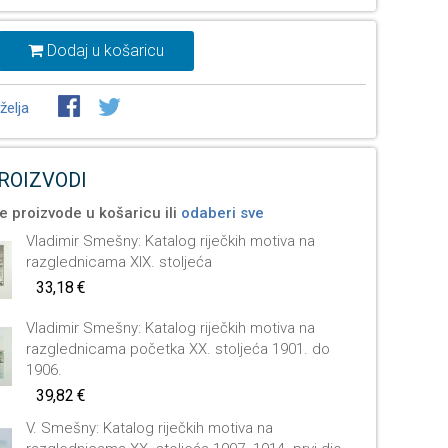
Dodaj u košaricu
želja
PROIZVODI
e proizvode u košaricu ili
odaberi sve
Vladimir Smešny: Katalog riječkih motiva na
razglednicama XIX. stoljeća
33,18 €
Vladimir Smešny: Katalog riječkih motiva na
razglednicama početka XX. stoljeća 1901. do
1906.
39,82 €
V. Smešny: Katalog riječkih motiva na