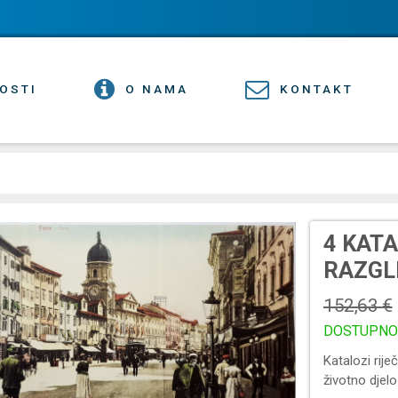
OSTI
O NAMA
KONTAKT
4 KATA
RAZGL
152,63 €
DOSTUPNO
Katalozi rije
životno djel