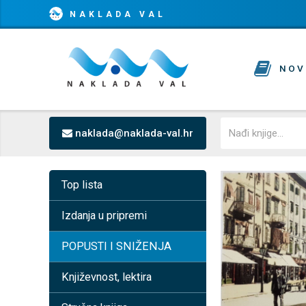
NAKLADA VAL
NOV
naklada@naklada-val.hr
Top lista
Izdanja u pripremi
POPUSTI I SNIŽENJA
Književnost, lektira