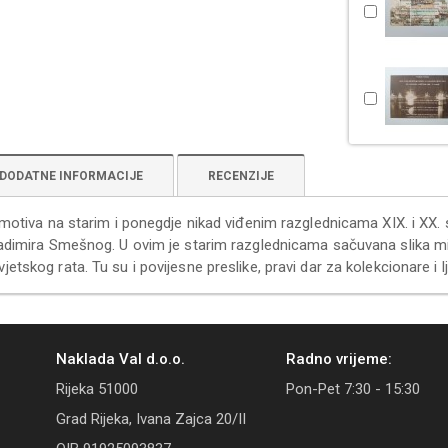
DODATNE INFORMACIJE
RECENZIJE
h motiva na starim i ponegdje nikad viđenim razglednicama XIX. i XX. 
ladimira Smešnog. U ovim je starim razglednicama sačuvana slika mi
etskog rata. Tu su i povijesne preslike, pravi dar za kolekcionare i lju
Naklada Val d.o.o.
Radno vrijeme:
Rijeka 51000
Pon-Pet 7:30 - 15:30
Grad Rijeka, Ivana Zajca 20/II