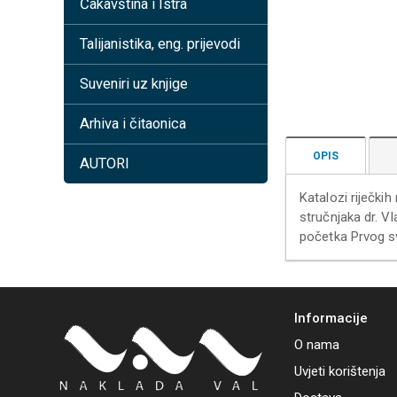
Čakavština i Istra
Talijanistika, eng. prijevodi
Suveniri uz knjige
Arhiva i čitaonica
OPIS
AUTORI
Katalozi riječki
stručnjaka dr. V
početka Prvog svj
Informacije
O nama
Uvjeti korištenja