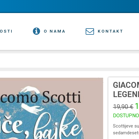
OSTI
O NAMA
KONTAKT
GIACOM
LEGEN
1
19,90 €
DOSTUPNO
Scottijeve s
sedamdeset