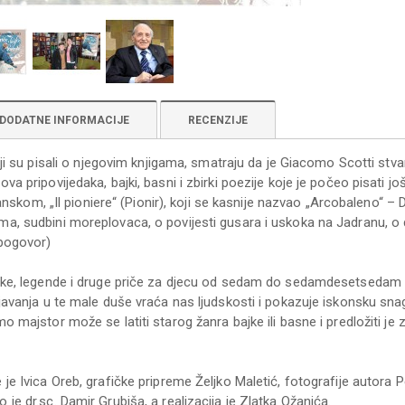
DODATNE INFORMACIJE
RECENZIJE
koji su pisali o njegovim knjigama, smatraju da je Giacomo Scotti stva
va pripovijedaka, bajki, basni i zbirki poezije koje je počeo pisati j
lijanskom, „Il pioniere“ (Pionir), koji se kasnije nazvao „Arcobaleno“ –
a, sudbini moreplovaca, o povijesti gusara i uskoka na Jadranu, o 
 pogovor)
ajke, legende i druge priče za djecu od sedam do sedamdesetsedam
ljavanja u te male duše vraća nas ljudskosti i pokazuje iskonsku snagu
o majstor može se latiti starog žanra bajke ili basne i predložiti je 
)
je Ivica Oreb, grafičke pripreme Željko Maletić, fotografije autora P
je dr.sc. Damir Grubiša, a realizacija je Zlatka Ožanića.