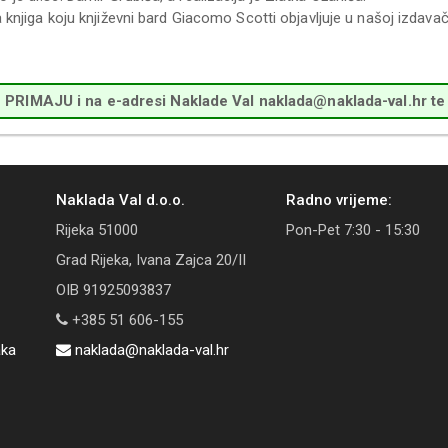
a knjiga koju književni bard Giacomo Scotti objavljuje u našoj izdavač
RIMAJU i na e-adresi Naklade Val naklada@naklada-val.hr te 
Naklada Val d.o.o.
Radno vrijeme:
Rijeka 51000
Pon-Pet 7:30 - 15:30
Grad Rijeka, Ivana Zajca 20/II
OIB 91925093837
+385 51 606-155
aka
naklada@naklada-val.hr