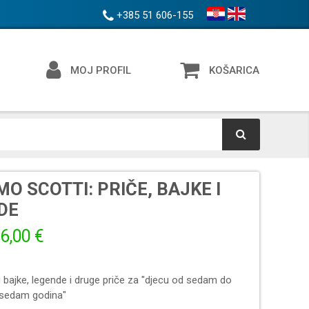
+385 51 606-155
MOJ PROFIL
KOŠARICA
O SCOTTI: PRIČE, BAJKE I
DE
6,00 €
u bajke, legende i druge priče za "djecu od sedam do
sedam godina"