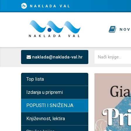
NAKLADA VAL
NOV
naklada@naklada-val.hr
Top lista
Izdanja u pripremi
POPUSTI I SNIŽENJA
Književnost, lektira