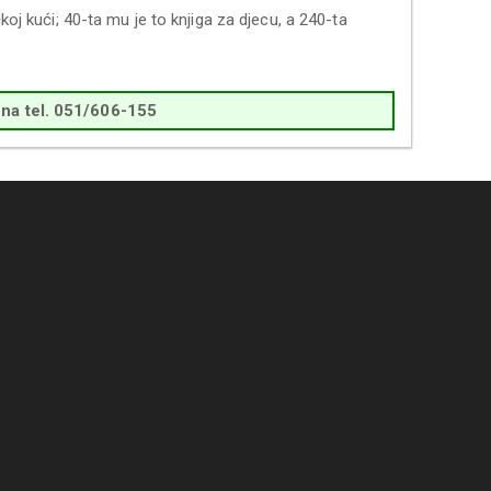
koj kući; 40-ta mu je to knjiga za djecu, a 240-ta
na tel. 051/606-155