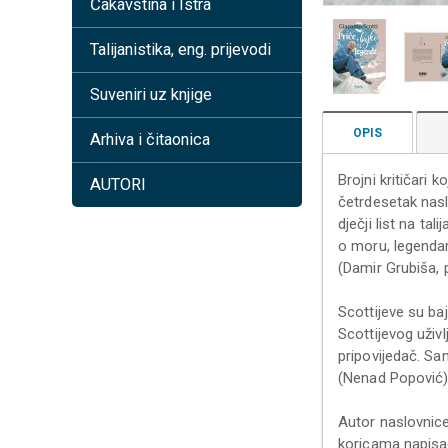
Čakavština i Istra
Talijanistika, eng. prijevodi
Suveniri uz knjige
OPIS
Arhiva i čitaonica
Brojni kritičari 
AUTORI
četrdesetak naslo
dječji list na ta
o moru, legendam
(Damir Grubiša,
Scottijeve su b
Scottijevog uživ
pripovijedač. Sam
(Nenad Popović
Autor naslovnice 
koricama napisao 