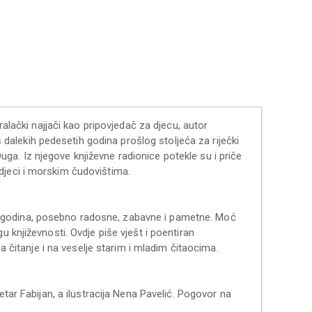
ralački najjači kao pripovjedač za djecu, autor
oš dalekih pedesetih godina prošlog stoljeća za riječki
 Duga. Iz njegove književne radionice potekle su i priče
djeci i morskim čudovištima.
 godina, posebno radosne, zabavne i pametne. Moć
 književnosti. Ovdje piše vješt i poentiran
za čitanje i na veselje starim i mladim čitaocima.
etar Fabijan, a ilustracija Nena Pavelić. Pogovor na